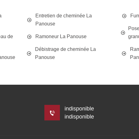
a
Entretien de cheminée La
Fum
Panouse
Pose
eau de
Ramoneur La Panouse
gran
Débistrage de cheminée La
Ram
anouse
Panouse
Pan
indisponible
indisponible