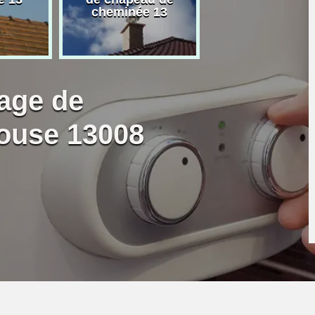
cheminée 13
granulé 13
age de
ouse 13008