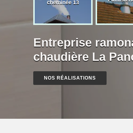
née 13
cheminée 13
Entreprise ramon
chaudière La Pan
NOS RÉALISATIONS