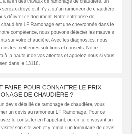
, à la fin des travaux de ramonage de chaudière, un
us serez octroyé et il n’y a qu’un ramoneur de chaudière
us délivrer ce document. Notre entreprise de
 chaudière LF Ramonage est une chevronnée dans le
 notre compétence, nous pouvons détecter les mauvais
ts sur votre chaudière. Avec les diagnostics, nous
ons les meilleures solutions et conseils. Notre
ra à la hauteur de vos attentes et appelez-nous si vous
ssen dans le 13118.
 FAIRE POUR CONNAITRE LE PRIX
MONAGE DE CHAUDIÈRE ?
 un devis détaillé de ramonage de chaudière, vous
mer un devis au ramoneur LF Ramonage. Pour ce
ouvez le contacter en l’appelant, ou en lui envoyant un
 visiter son site web et y remplir un formulaire de devis