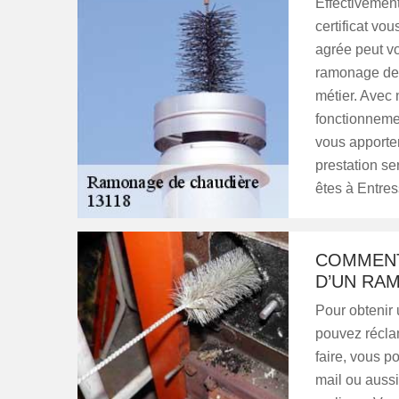
Effectivement
certificat vo
agrée peut vo
ramonage de
métier. Avec
fonctionnemen
vous apporter
prestation se
êtes à Entre
COMMENT
D’UN RA
Pour obtenir
pouvez récla
faire, vous p
mail ou aussi