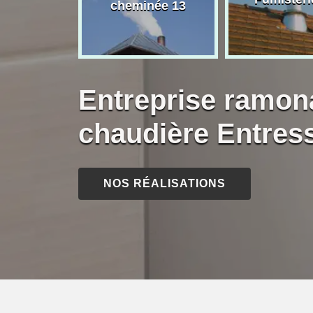
née 13
cheminée 13
Entreprise ramon
chaudière Entres
NOS RÉALISATIONS