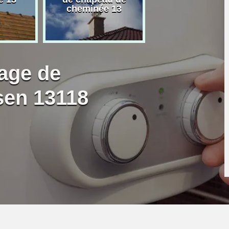
cheminée 13
granulé 13
age de
sen 13118