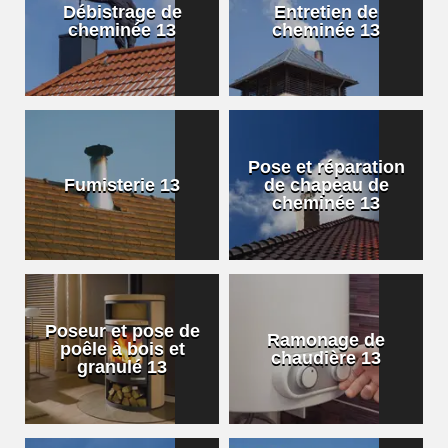
Débistrage de
Entretien de
cheminée 13
cheminée 13
Pose et réparation
Fumisterie 13
de chapeau de
cheminée 13
Poseur et pose de
Ramonage de
poêle à bois et
chaudière 13
granulé 13