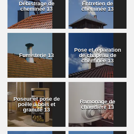
Débistrage de
Entretien de
cheminée 13
cheminée 13
Pose et réparation
Fumisterie 13
de chapeau de
cheminée 13
Poseur et pose de
Ramonage de
poêle à bois et
chaudière 13
granulé 13