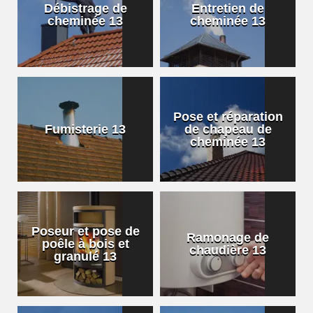
Débistrage de
Entretien de
cheminée 13
cheminée 13
Pose et réparation
Fumisterie 13
de chapeau de
cheminée 13
Poseur et pose de
Ramonage de
poêle à bois et
chaudière 13
granulé 13