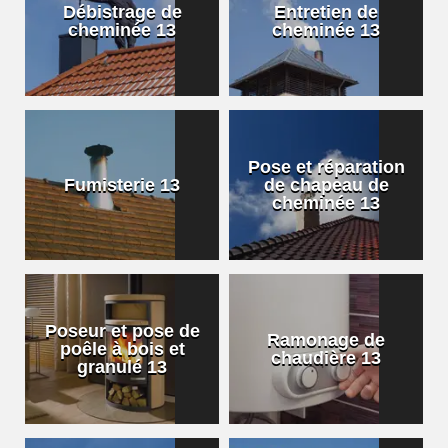
Débistrage de
Entretien de
cheminée 13
cheminée 13
Pose et réparation
Fumisterie 13
de chapeau de
cheminée 13
Poseur et pose de
Ramonage de
poêle à bois et
chaudière 13
granulé 13