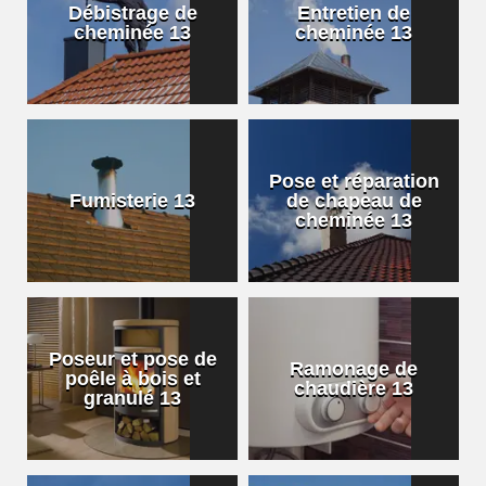
Débistrage de
Entretien de
cheminée 13
cheminée 13
Pose et réparation
Fumisterie 13
de chapeau de
cheminée 13
Poseur et pose de
Ramonage de
poêle à bois et
chaudière 13
granulé 13