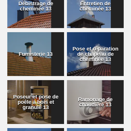
Débistrage de
Entretien de
cheminée 13
cheminée 13
Pose et réparation
Fumisterie 13
de chapeau de
cheminée 13
Poseur et pose de
Ramonage de
poêle à bois et
chaudière 13
granulé 13