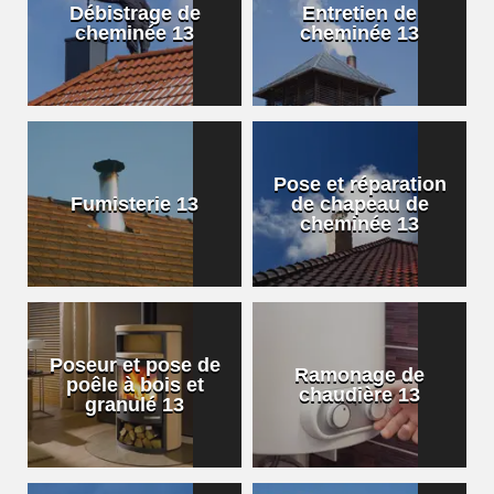
Débistrage de
Entretien de
cheminée 13
cheminée 13
Pose et réparation
Fumisterie 13
de chapeau de
cheminée 13
Poseur et pose de
Ramonage de
poêle à bois et
chaudière 13
granulé 13