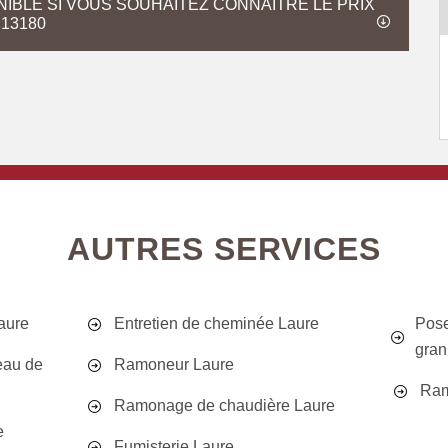
NIBLE SI VOUS SOUHAITEZ CONNAITRE LE PRIX
13180
AUTRES SERVICES
aure
Entretien de cheminée Laure
Pose
gran
eau de
Ramoneur Laure
Ram
Ramonage de chaudière Laure
e
Fumisterie Laure