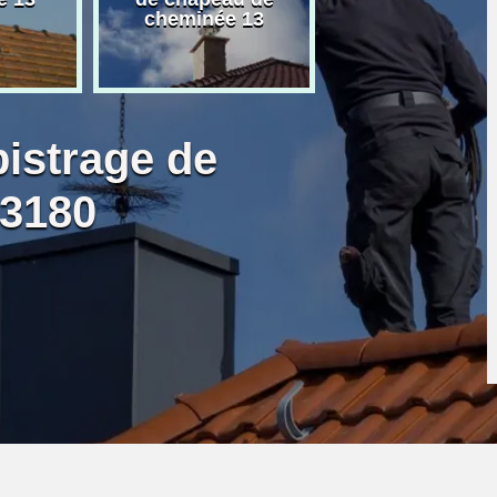
cheminée 13
granulé 13
bistrage de
13180