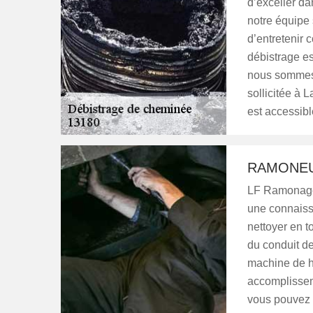
d’exceller da
notre équipe 
d’entretenir
débistrage es
nous sommes 
sollicitée à 
est accessibl
RAMONEU
LF Ramonage 
une connaiss
nettoyer en t
du conduit de
machine de ha
accomplissem
vous pouvez 