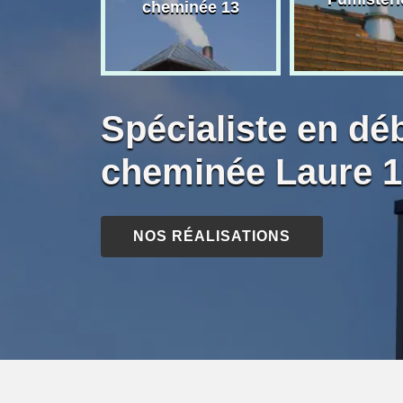
née 13
cheminée 13
Spécialiste en dé
cheminée Laure 
NOS RÉALISATIONS