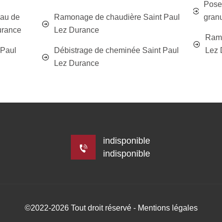
Poseu
eau de
Ramonage de chaudière Saint Paul
gran
urance
Lez Durance
Ramo
 Paul
Débistrage de cheminée Saint Paul
Lez 
Lez Durance
indisponible
indisponible
©2022-2026 Tout droit réservé -
Mentions légales