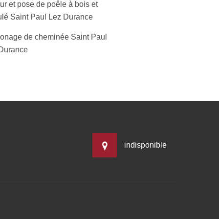
r et pose de poêle à bois et
ulé Saint Paul Lez Durance
nage de cheminée Saint Paul
Durance
indisponible