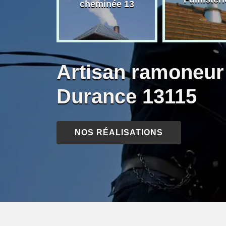
née 13
cheminée 13
Artisan ramoneur 
Durance 13115
NOS RÉALISATIONS