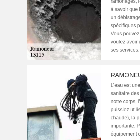
ramonages, l
à savoir que 
un débistrage
spécifiques p
Vous pouvez d
voulez avoir 
ses services.
RAMONEU
L’eau est un
sanitaire des
notre corps, 
puissiez util
chaude), la p
importante. P
équipement d