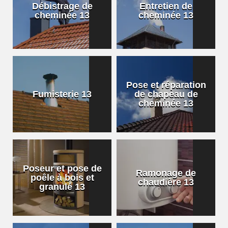
Débistrage de
Entretien de
cheminée 13
cheminée 13
Pose et réparation
Fumisterie 13
de chapeau de
cheminée 13
Poseur et pose de
Ramonage de
poêle à bois et
chaudière 13
granulé 13