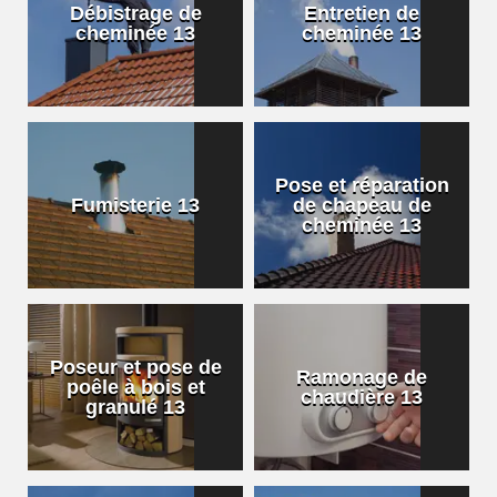
Débistrage de
Entretien de
cheminée 13
cheminée 13
Pose et réparation
Fumisterie 13
de chapeau de
cheminée 13
Poseur et pose de
Ramonage de
poêle à bois et
chaudière 13
granulé 13