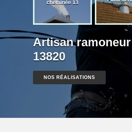
née 13
cheminée 13
Artisan ramoneu
13820
NOS RÉALISATIONS