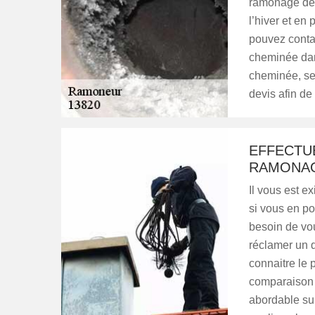
ramonage de c
l’hiver et en 
pouvez conta
cheminée dan
cheminée, se
devis afin de 
EFFECTU
RAMONAG
Il vous est e
si vous en p
besoin de vou
réclamer un d
connaitre le 
comparaison d
abordable su