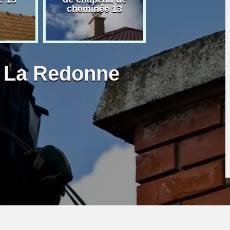
cheminée 13
granulé 13
r La Redonne