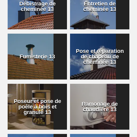
Débistrage de
Entretien de
cheminée 13
cheminée 13
Pose et réparation
Fumisterie 13
de chapeau de
cheminée 13
Poseur et pose de
Ramonage de
poêle à bois et
chaudière 13
granulé 13