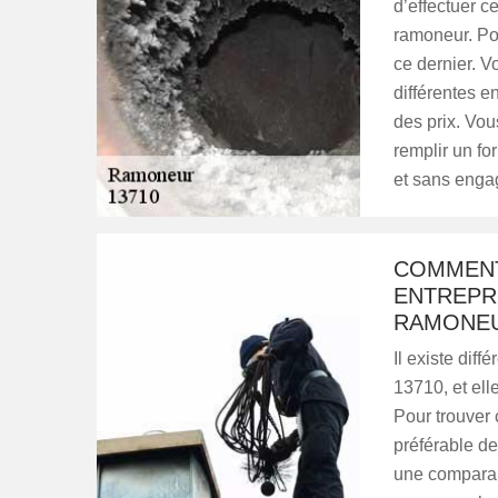
d’effectuer ce
ramoneur. Pou
ce dernier. 
différentes e
des prix. Vou
remplir un fo
et sans enga
COMMENT
ENTREPRI
RAMONEU
Il existe dif
13710, et ell
Pour trouver c
préférable de
une comparais