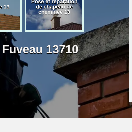
Pose et réparation
Poseur et pose
e 13
de chapeau de
poêle à bois 
cheminée 13
granulé 13
 Fuveau 13710