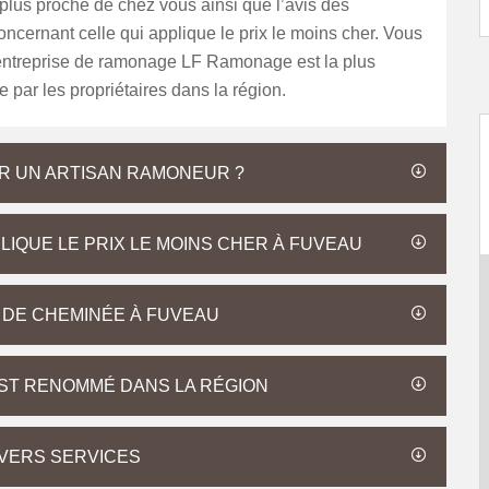
plus proche de chez vous ainsi que l’avis des
oncernant celle qui applique le prix le moins cher. Vous
’entreprise de ramonage LF Ramonage est la plus
par les propriétaires dans la région.
R UN ARTISAN RAMONEUR ?
IQUE LE PRIX LE MOINS CHER À FUVEAU
R DE CHEMINÉE À FUVEAU
ST RENOMMÉ DANS LA RÉGION
VERS SERVICES