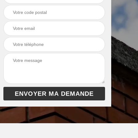
 de
Ramonage de
Ramonage de
et
chaudière 13
cheminée 13