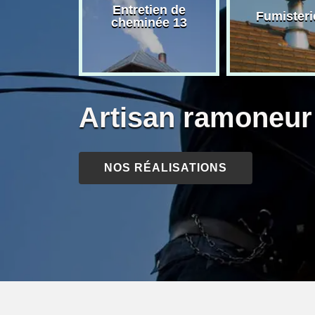
rage de
Entretien de
Fumisteri
née 13
cheminée 13
Artisan ramoneur
NOS RÉALISATIONS