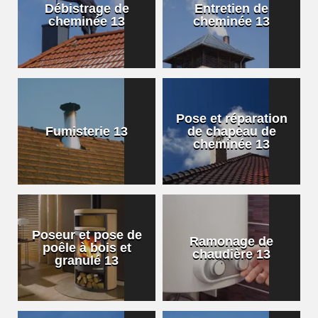
Débistrage de
Entretien de
cheminée 13
cheminée 13
Pose et réparation
Fumisterie 13
de chapeau de
cheminée 13
Poseur et pose de
Ramonage de
poêle à bois et
chaudière 13
granulé 13