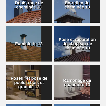
Débistrage de
Entretien de
cheminée 13
cheminée 13
Pose et réparation
Fumisterie 13
de chapeau de
cheminée 13
Poseur et pose de
Ramonage de
poêle à bois et
chaudière 13
granulé 13