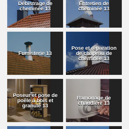
Débistrage de
Entretien de
cheminée 13
cheminée 13
Pose et réparation
Fumisterie 13
de chapeau de
cheminée 13
Poseur et pose de
Ramonage de
poêle à bois et
chaudière 13
granulé 13