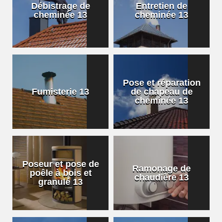
Débistrage de
Entretien de
cheminée 13
cheminée 13
Pose et réparation
Fumisterie 13
de chapeau de
cheminée 13
Poseur et pose de
Ramonage de
poêle à bois et
chaudière 13
granulé 13