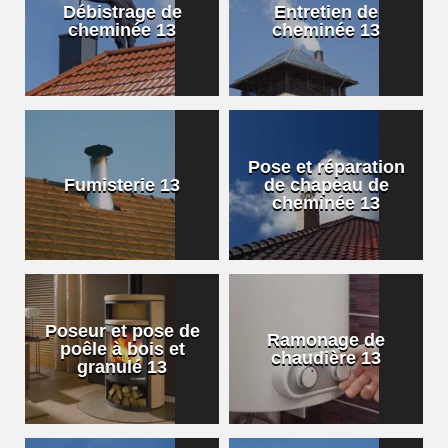
Débistrage de
Entretien de
cheminée 13
cheminée 13
Pose et réparation
Fumisterie 13
de chapeau de
cheminée 13
Poseur et pose de
Ramonage de
poêle à bois et
chaudière 13
granulé 13