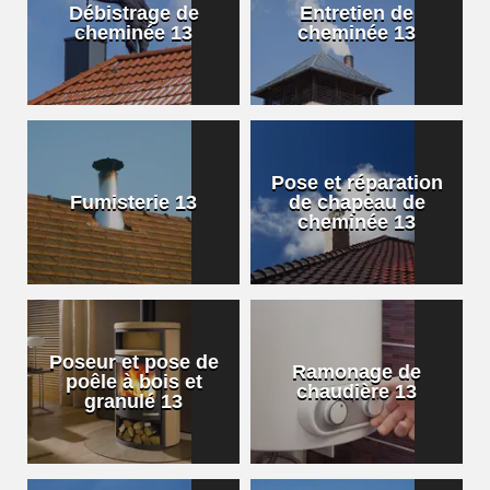
Débistrage de
Entretien de
cheminée 13
cheminée 13
Pose et réparation
Fumisterie 13
de chapeau de
cheminée 13
Poseur et pose de
Ramonage de
poêle à bois et
chaudière 13
granulé 13