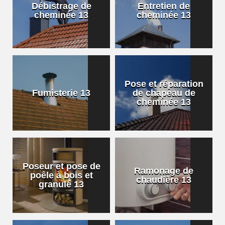
Débistrage de
Entretien de
cheminée 13
cheminée 13
Pose et réparation
Fumisterie 13
de chapeau de
cheminée 13
Poseur et pose de
Ramonage de
poêle à bois et
chaudière 13
granulé 13