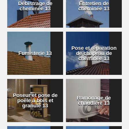
Débistrage de
Entretien de
cheminée 13
cheminée 13
Pose et réparation
Fumisterie 13
de chapeau de
cheminée 13
Poseur et pose de
Ramonage de
poêle à bois et
chaudière 13
granulé 13