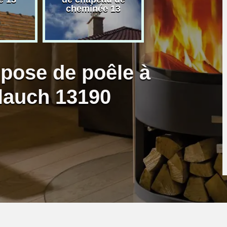
cheminée 13
granulé 13
 pose de poêle à
llauch 13190