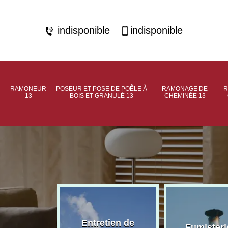
indisponible
indisponible
RAMONEUR
POSEUR ET POSE DE POÊLE À
RAMONAGE DE
R
13
BOIS ET GRANULÉ 13
CHEMINÉE 13
rage de
Entretien de
Fumisteri