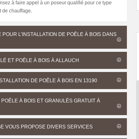
nsez à faire appel à un poseur qualifié pour ce type
 de chauffage.
OUR L’INSTALLATION DE POÊLE À BOIS DANS
É ET POÊLE À BOIS À ALLAUCH
TALLATION DE POÊLE À BOIS EN 13190
 POÊLE À BOIS ET GRANULÉS GRATUIT À
GE VOUS PROPOSE DIVERS SERVICES