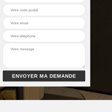
chaudière 13
cheminée 13