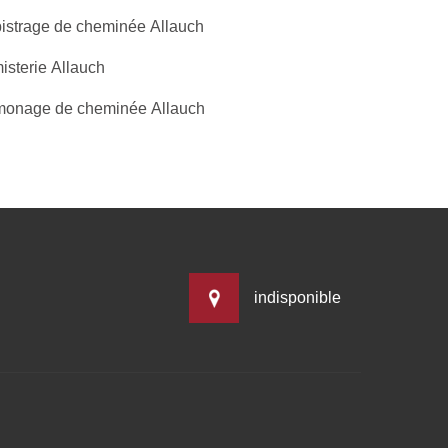
istrage de cheminée Allauch
isterie Allauch
onage de cheminée Allauch
indisponible