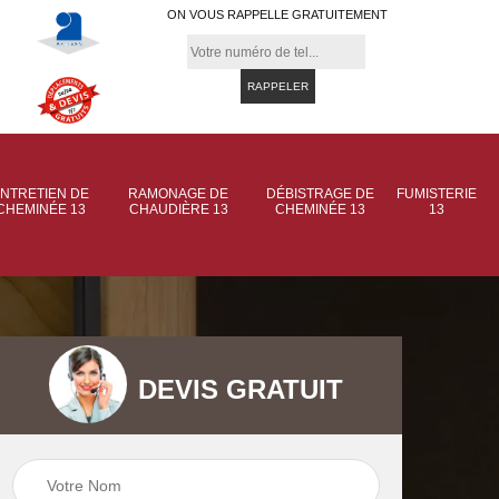
ON VOUS RAPPELLE GRATUITEMENT
NTRETIEN DE
RAMONAGE DE
DÉBISTRAGE DE
FUMISTERIE
CHEMINÉE 13
CHAUDIÈRE 13
CHEMINÉE 13
13
DEVIS GRATUIT
 de
Ramonage de
Ramonage de
et