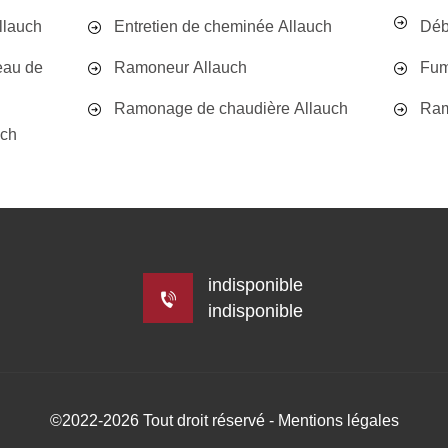
llauch
Entretien de cheminée Allauch
Déb
eau de
Ramoneur Allauch
Fum
Ramonage de chaudière Allauch
Ram
uch
indisponible
indisponible
©2022-2026 Tout droit réservé -
Mentions légales