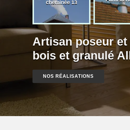
née 13
cheminée 13
Artisan poseur et
bois et granulé A
NOS RÉALISATIONS