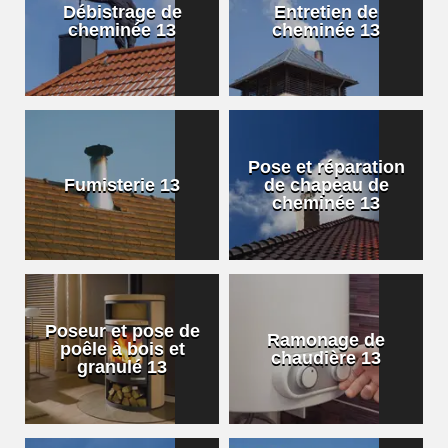
Débistrage de
Entretien de
cheminée 13
cheminée 13
Pose et réparation
Fumisterie 13
de chapeau de
cheminée 13
Poseur et pose de
Ramonage de
poêle à bois et
chaudière 13
granulé 13