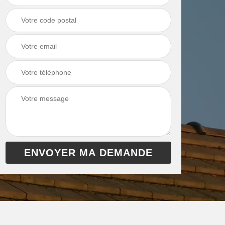
chaudière 13
cheminée 13