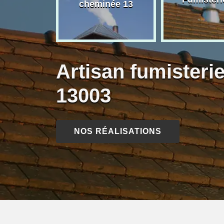
née 13
cheminée 13
Artisan fumisterie
13003
NOS RÉALISATIONS