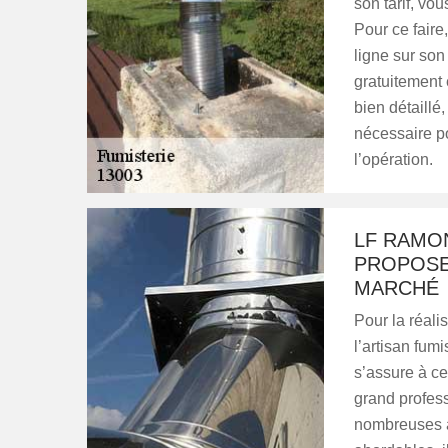
son tarif, vo
Pour ce faire
ligne sur son
gratuitement
bien détaillé,
nécessaire po
l’opération.
LF RAMO
PROPOSE
MARCHÉ
Pour la réali
l’artisan fum
s’assure à ce
grand profess
nombreuses a