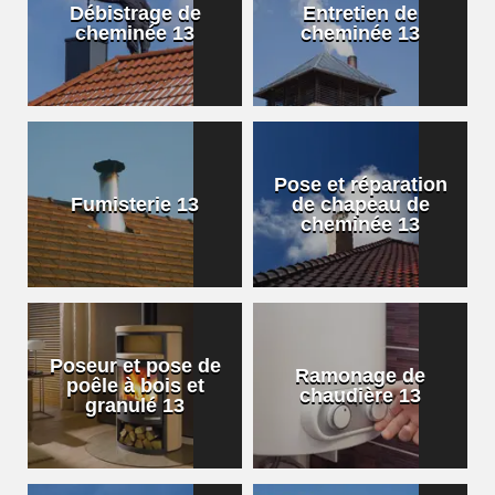
Débistrage de
Entretien de
cheminée 13
cheminée 13
Pose et réparation
Fumisterie 13
de chapeau de
cheminée 13
Poseur et pose de
Ramonage de
poêle à bois et
chaudière 13
granulé 13