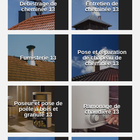
Débistrage de
Entretien de
cheminée 13
cheminée 13
Pose et réparation
Fumisterie 13
de chapeau de
cheminée 13
Poseur et pose de
Ramonage de
poêle à bois et
chaudière 13
granulé 13