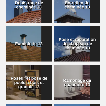
Débistrage de
Entretien de
cheminée 13
cheminée 13
Pose et réparation
Fumisterie 13
de chapeau de
cheminée 13
Poseur et pose de
Ramonage de
poêle à bois et
chaudière 13
granulé 13