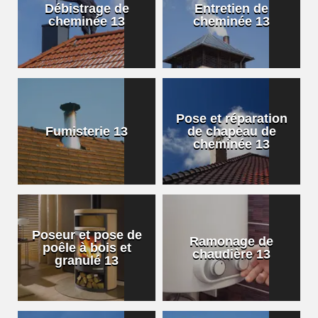
Débistrage de
Entretien de
cheminée 13
cheminée 13
Pose et réparation
Fumisterie 13
de chapeau de
cheminée 13
Poseur et pose de
Ramonage de
poêle à bois et
chaudière 13
granulé 13